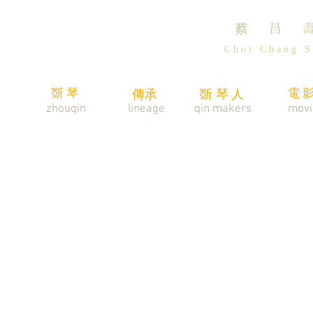
蔡 昌 
C h o i C h a n g S 
斲琴
電
傳承
斲琴人
zhouqin
lineage
​qin makers
movi