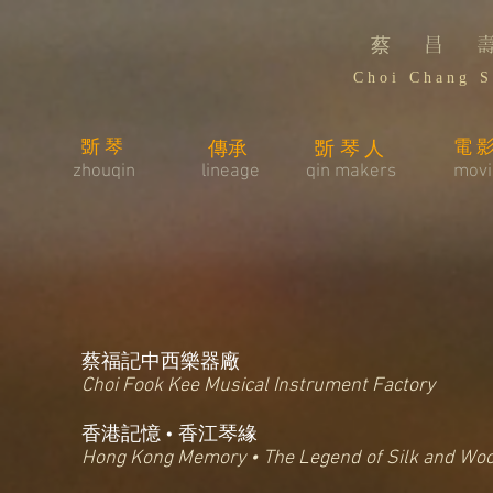
蔡 昌 
C h o i C h a n g S 
斲琴
電
傳承
斲琴人
zhouqin
lineage
​qin makers
movi
蔡福記中西樂器廠
Choi Fook Kee Musical Instrument Factory
香港記憶 • 香江琴緣
Hong Kong Memory • The Legend of Silk and Wo