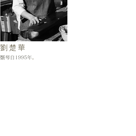
劉楚華
斲琴自1995年
。