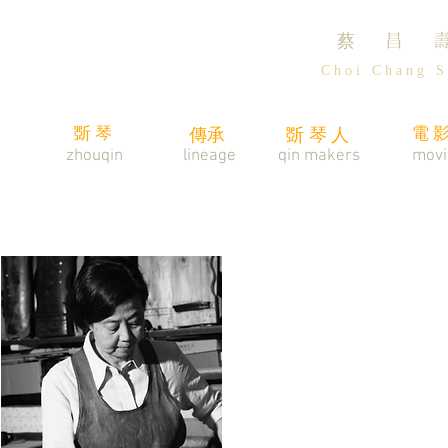
蔡 昌 
C h o i C h a n g S 
斲琴
電
傳承
斲琴人
zhouqin
lineage
​qin makers
movi