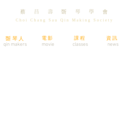
蔡 昌 壽 斲 琴 學 會
C h o i C h a n g S a u Q i n M a k i n g S o c i e t y
電影
課程
資訊
斲琴人
​qin makers
movie
classes
news