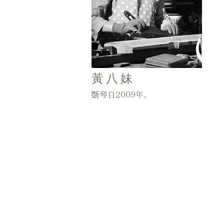
黃八妹
斲琴自2009年
。