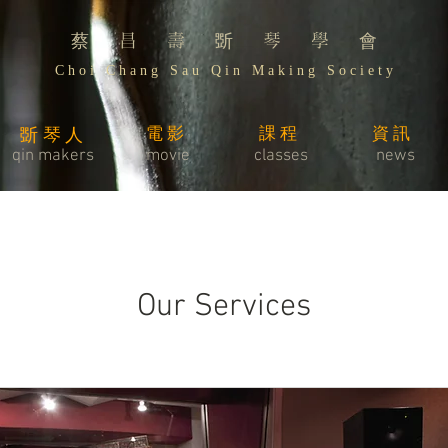
蔡 昌 壽 斲 琴 學 會
C h o i C h a n g S a u Q i n M a k i n g S o c i e t y
電影
課程
資訊
斲琴人
​qin makers
movie
classes
news
Our Services