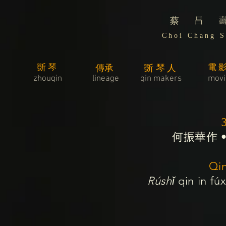
蔡 昌 
C h o i C h a n g S 
斲琴
電
傳承
斲琴人
zhouqin
lineage
​qin makers
movi
何振華作 
Qi
Rúshǐ
qin in fúx