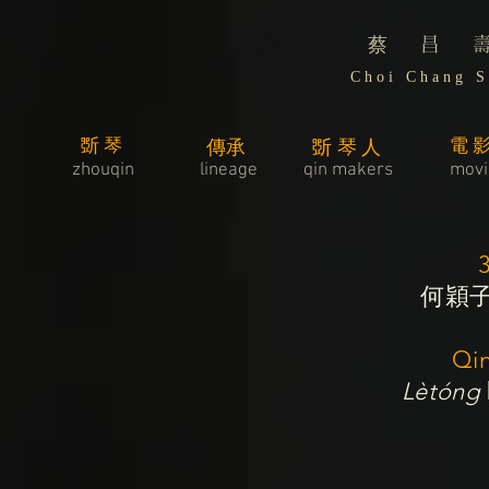
蔡 昌 
C h o i C h a n g S 
斲琴
電
傳承
斲琴人
zhouqin
lineage
​qin makers
movi
何穎子
Qi
Lètóng