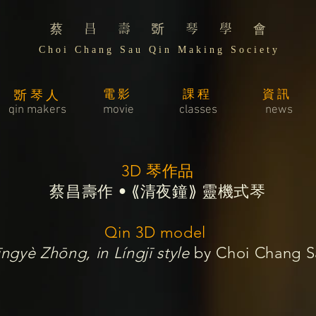
蔡 昌 壽 斲 琴 學 會
C h o i C h a n g S a u Q i n M a k i n g S o c i e t y
電影
課程
資訊
斲琴人
​qin makers
movie
classes
news
​3D 琴作品
蔡昌壽作 • ⟪清夜鐘⟫ 靈機式琴
Qin 3D model
ngyè Zhōng, in Língjī style
by Choi Chang S