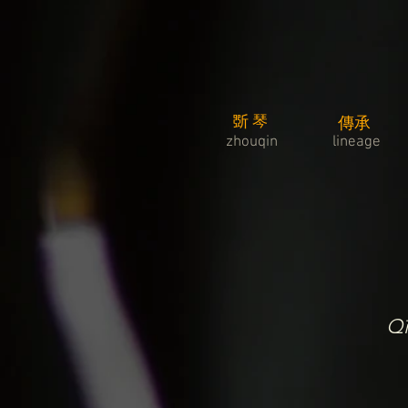
斲琴
傳承
zhouqin
lineage
Qī