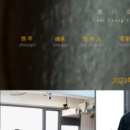
蔡 昌 
C h o i C h a n g S 
斲琴
電
傳承
斲琴人
zhouqin
lineage
​qin makers
movi
202