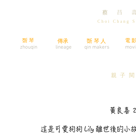
蔡 昌 
C h o i C h a n g S 
斲琴
電
傳承
斲琴人
zhouqin
lineage
​qin makers
movi
親 子 閱